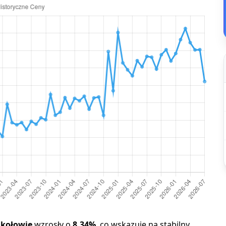
kołowie
wzrosły o
8,34%
, co wskazuje na stabilny