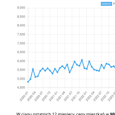
W ciągu ostatnich 12 miesięcy, ceny mieszkań w
Mi