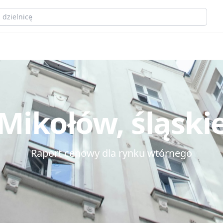
Mikołów, śląski
Raport cenowy dla rynku wtórnego