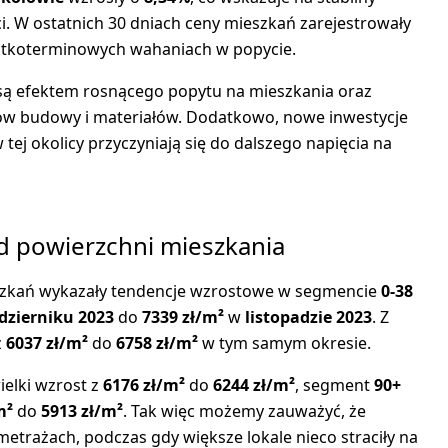
. W ostatnich 30 dniach ceny mieszkań zarejestrowały
rótkoterminowych wahaniach w popycie.
ą efektem rosnącego popytu na mieszkania oraz
ztów budowy i materiałów. Dodatkowo, nowe inwestycje
ej okolicy przyczyniają się do dalszego napięcia na
od powierzchni mieszkania
szkań wykazały tendencje wzrostowe w segmencie
0-38
dzierniku 2023
do
7339 zł/m²
w
listopadzie 2023
. Z
z
6037 zł/m²
do
6758 zł/m²
w tym samym okresie.
elki wzrost z
6176 zł/m²
do
6244 zł/m²
, segment
90+
m²
do
5913 zł/m²
. Tak więc możemy zauważyć, że
etrażach, podczas gdy większe lokale nieco straciły na