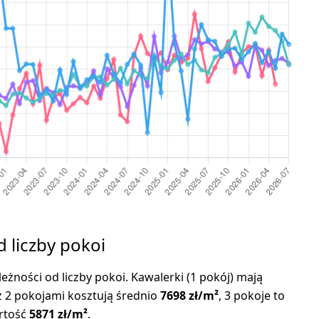
d liczby pokoi
leżności od liczby pokoi. Kawalerki (1 pokój) mają
z 2 pokojami kosztują średnio
7698 zł/m²
, 3 pokoje to
artość
5871 zł/m²
.