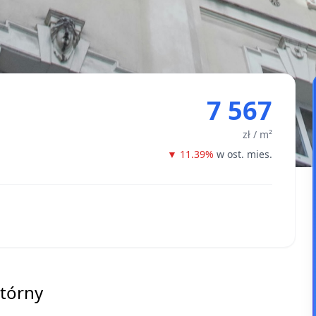
7 567
zł / m²
▼ 11.39%
w ost. mies.
wtórny