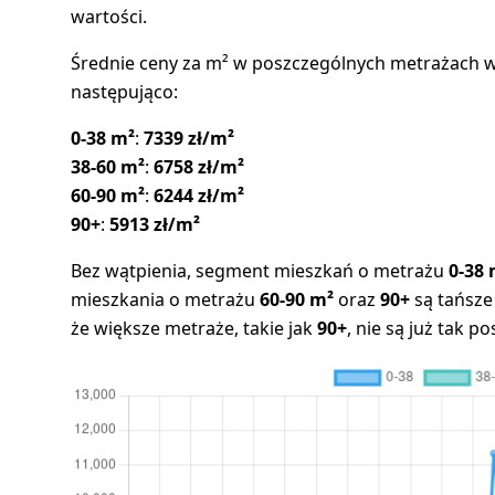
wartości.
Średnie ceny za m² w poszczególnych metrażach 
następująco:
0-38 m²
:
7339 zł/m²
38-60 m²
:
6758 zł/m²
60-90 m²
:
6244 zł/m²
90+
:
5913 zł/m²
Bez wątpienia, segment mieszkań o metrażu
0-38 
mieszkania o metrażu
60-90 m²
oraz
90+
są tańsze
że większe metraże, takie jak
90+
, nie są już tak 