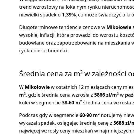
trend wzrostowy na lokalnym rynku nieruchomości
niewielki spadek o
1,39%
, co może świadczyć o k
Długoterminowe tendencje cenowe w
Mikołowie
s
wysokiej inflacji, która prowadzi do wzrostu kos
budowlane oraz zapotrzebowanie na mieszkania w t
rynku nieruchomości.
Średnia cena za m² w zależności 
W
Mikołowie
w ostatnich 12 miesiącach ceny mie
m²
, gdzie średnia cena wzrosła z
5866 zł/m²
w
paź
kolei w segmencie
38-60 m²
średnia cena wzrosła 
Podczas gdy w segmencie
60-90 m²
notujemy niewi
wykazał spadek, osiągając średnią cenę z
5688 zł/
najwięcej wzrosły ceny mieszkań w najmniejszych m