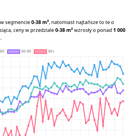
ę w segmencie
0-38 m²
, natomiast najtańsze to te o
iąca, ceny w przedziale
0-38 m²
wzrosły o ponad
1 000
.