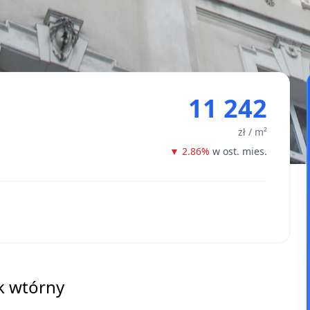
11 242
zł / m²
▼ 2.86%
w ost. mies.
k wtórny