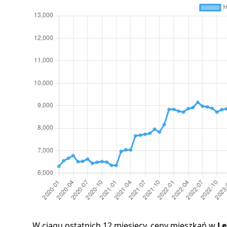
W ciągu ostatnich 12 miesięcy, ceny mieszkań w
Le