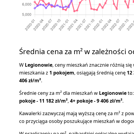
Średnia cena za m² w zależności o
W
Legionowie
, ceny mieszkań znacznie różnią się w
mieszkania z
1 pokojem
, osiągają średnią cenę
12 
406 zł/m²
.
Średnie ceny za m² dla mieszkań w
Legionowie
to
pokoje - 11 182 zł/m²
,
4+ pokoje - 9 406 zł/m²
.
Kawalerki zazwyczaj mają wyższą cenę za m² z pow
co przyciąga osoby poszukujące mieszkań w dogo
W przeliczeniu na m², najbardziej opłacalne wydają