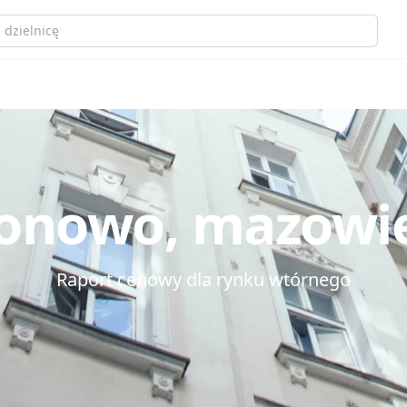
onowo, mazowi
Raport cenowy dla rynku wtórnego