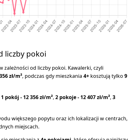
d liczby pokoi
 zależności od liczby pokoi. Kawalerki, czyli
356 zł/m²
, podczas gdy mieszkania
4+
kosztują tylko
9
:
1 pokój - 12 356 zł/m²
,
2 pokoje - 12 407 zł/m²
,
3
odu większego popytu oraz ich lokalizacji w centrach,
dnych miejscach.
 się mieszkania z
4+ pokojami
, które oferują najniższy