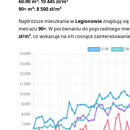
60-90 m²:
10 445 zł/m²
90+ m²:
8 500 zł/m²
Najdroższe mieszkania w
Legionowie
znajdują si
metrażu
90+
. W porównaniu do poprzedniego mies
zł/m²
, co wskazuje na ich rosnące zainteresowanie