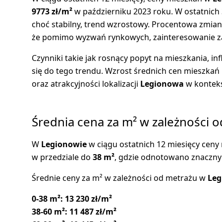
9773 zł/m²
w październiku 2023 roku. W ostatnich
choć stabilny, trend wzrostowy. Procentowa zmiana
że pomimo wyzwań rynkowych, zainteresowanie 
Czynniki takie jak rosnący popyt na mieszkania, in
się do tego trendu. Wzrost średnich cen mieszka
oraz atrakcyjności lokalizacji
Legionowa
w kontekś
Średnia cena za m² w zależności 
W
Legionowie
w ciągu ostatnich 12 miesięcy ceny
w przedziale do
38 m²
, gdzie odnotowano znaczny
Średnie ceny za m² w zależności od metrażu w
Leg
0-38 m²:
13 230 zł/m²
38-60 m²:
11 487 zł/m²