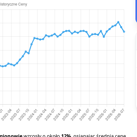
gionowie
wzrosły o około
12%
, osiągając średnią cenę