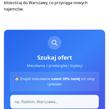
bliskością do Warszawy, co przyciąga nowych
najemców.
Szukaj ofert
Mieszkania z przetargów i licytacji
🏠 Znajdź mieszkanie
nawet 30% taniej
niż ceny
rynkowe!