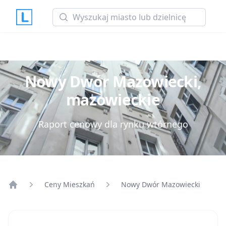
Search
Nowy Dwór Mazowiecki,
mazowieckie
Raport cenowy dla rynku wtórnego
Ceny Mieszkań
Nowy Dwór Mazowiecki
Strona główna