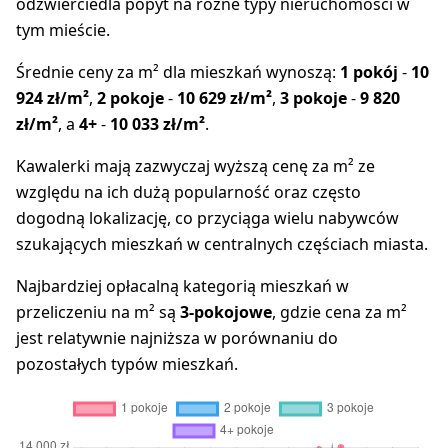
odzwierciedla popyt na różne typy nieruchomości w
tym mieście.
Średnie ceny za m² dla mieszkań wynoszą:
1 pokój
-
10
924 zł/m²
,
2 pokoje
-
10 629 zł/m²
,
3 pokoje
-
9 820
zł/m²
, a
4+
-
10 033 zł/m²
.
Kawalerki mają zazwyczaj wyższą cenę za m² ze
względu na ich dużą popularność oraz często
dogodną lokalizację, co przyciąga wielu nabywców
szukających mieszkań w centralnych częściach miasta.
Najbardziej opłacalną kategorią mieszkań w
przeliczeniu na m² są
3-pokojowe
, gdzie cena za m²
jest relatywnie najniższa w porównaniu do
pozostałych typów mieszkań.