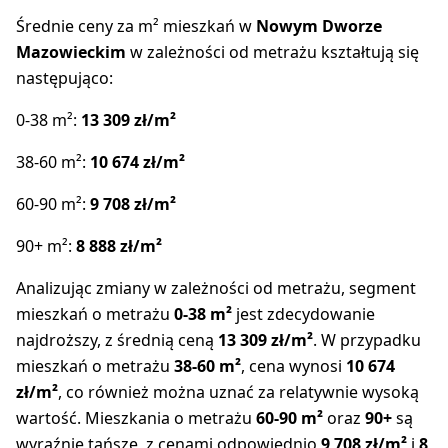
Średnie ceny za m² mieszkań w
Nowym Dworze
Mazowieckim
w zależności od metrażu kształtują się
następująco:
0-38 m²:
13 309 zł/m²
38-60 m²:
10 674 zł/m²
60-90 m²:
9 708 zł/m²
90+ m²:
8 888 zł/m²
Analizując zmiany w zależności od metrażu, segment
mieszkań o metrażu
0-38 m²
jest zdecydowanie
najdroższy, z średnią ceną
13 309 zł/m²
. W przypadku
mieszkań o metrażu
38-60 m²
, cena wynosi
10 674
zł/m²
, co również można uznać za relatywnie wysoką
wartość. Mieszkania o metrażu
60-90 m²
oraz
90+
są
wyraźnie tańsze, z cenami odpowiednio
9 708 zł/m²
i
8