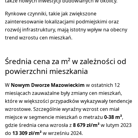
także nowych inwestycji budowlanych w okolicy.
Rynkowe czynniki, takie jak zwiększone
zainteresowanie lokalizacjami podmiejskimi oraz
rozwój infrastruktury, mają istotny wpływ na obecny
trend wzrostu cen mieszkań.
Średnia cena za m² w zależności od
powierzchni mieszkania
W
Nowym Dworze Mazowieckim
w ostatnich 12
miesiącach zauważalne były zmiany cen mieszkań,
które w większości przypadków wykazywały tendencje
wzrostowe. Szczególnie wyraźny wzrost cen miał
miejsce w segmencie mieszkań o metrażu
0-38 m²
,
gdzie średnia cena wzrosła z
8 679 zł/m²
w lutym 2023
do
13 309 zł/m²
w wrześniu 2024.