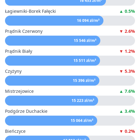
16 453 zł/m²
Łagiewniki-Borek Fałęcki
▲ 0.5%
16 094 zł/m²
Prądnik Czerwony
▼ 2.6%
15 546 zł/m²
Prądnik Biały
▼ 1.2%
15 511 zł/m²
Czyżyny
▼ 5.3%
15 396 zł/m²
Mistrzejowice
▲ 7.6%
15 223 zł/m²
Podgórze Duchackie
▲ 3.4%
15 064 zł/m²
Bieńczyce
▼ 0.2%