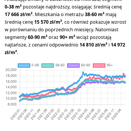
0-38 m²
pozostaje najdroższy, osiągając średnią cenę
17 666 zł/m²
. Mieszkania o metrażu
38-60 m²
mają
średnią cenę
15 570 zł/m²
, co również pokazuje wzrost
w porównaniu do poprzednich miesięcy. Natomiast
segmenty
60-90 m²
oraz
90+ m²
wciąż pozostają
najtańsze, z cenami odpowiednio
14 810 zł/m²
i
14 972
zł/m²
.