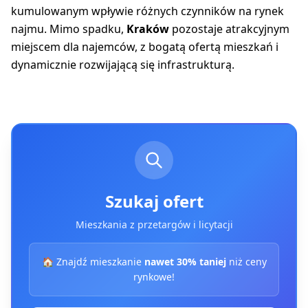
kumulowanym wpływie różnych czynników na rynek
najmu. Mimo spadku,
Kraków
pozostaje atrakcyjnym
miejscem dla najemców, z bogatą ofertą mieszkań i
dynamicznie rozwijającą się infrastrukturą.
Szukaj ofert
Mieszkania z przetargów i licytacji
🏠 Znajdź mieszkanie
nawet 30% taniej
niż ceny
rynkowe!