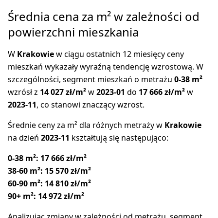
Średnia cena za m² w zależności od
powierzchni mieszkania
W
Krakowie
w ciągu ostatnich 12 miesięcy ceny
mieszkań wykazały wyraźną tendencję wzrostową. W
szczególności, segment mieszkań o metrażu
0-38 m²
wzrósł z
14 027 zł/m²
w
2023-01
do
17 666 zł/m²
w
2023-11
, co stanowi znaczący wzrost.
Średnie ceny za m² dla różnych metraży w
Krakowie
na dzień
2023-11
kształtują się następująco:
0-38 m²:
17 666 zł/m²
38-60 m²:
15 570 zł/m²
60-90 m²:
14 810 zł/m²
90+ m²:
14 972 zł/m²
Analizując zmiany w zależności od metrażu, segment