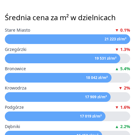
Średnia cena za m² w dzielnicach
Stare Miasto
▼ 0.1%
21 223 zł/m²
Grzegórzki
▼ 1.3%
19 531 zł/m²
Bronowice
▲ 5.4%
18 042 zł/m²
Krowodrza
▼ 2%
17 909 zł/m²
Podgórze
▼ 1.6%
17 019 zł/m²
Dębniki
▲ 2.2%