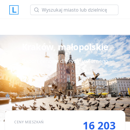
Search
Kraków, małopolskie
Raport cenowy dla rynku wtórnego
Ceny Mieszkań
Kraków
Strona główna
16 203
CENY MIESZKAŃ