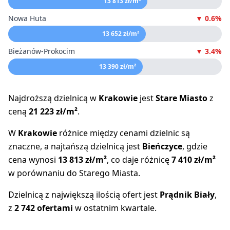
13 813 zł/m²
Nowa Huta
▼ 0.6%
13 652 zł/m²
Bieżanów-Prokocim
▼ 3.4%
13 390 zł/m²
Najdroższą dzielnicą w
Krakowie
jest
Stare Miasto
z
ceną
21 223 zł/m²
.
W
Krakowie
różnice między cenami dzielnic są
znaczne, a najtańszą dzielnicą jest
Bieńczyce
, gdzie
cena wynosi
13 813 zł/m²
, co daje różnicę
7 410 zł/m²
w porównaniu do Starego Miasta.
Dzielnicą z największą ilością ofert jest
Prądnik Biały
,
z
2 742 ofertami
w ostatnim kwartale.