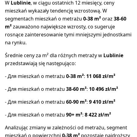
W
Lublinie
, w ciągu ostatnich 12 miesięcy, ceny
mieszkań wykazały tendencję wzrostową. W
segmentach mieszkań o metrażu
0-38 m²
oraz
38-60
m²
zauważono największe wzrosty, co sugeruje
rosnące zainteresowanie tymi mniejszymi jednostkami
na rynku.
Średnie ceny za m² dla różnych metraży w
Lublinie
przedstawiają się następująco:
- Для mieszkań o metrażu
0-38 m²
:
11 068 zł/m²
- Для mieszkań o metrażu
38-60 m²
:
10 496 zł/m²
- Для mieszkań o metrażu
60-90 m²
:
9 410 zł/m²
- Для mieszkań o metrażu
90+ m²
:
8 422 zł/m²
Analizując zmiany w zależności od metrażu, segment
mieszkań o powierzchni
0-38 m²
pozostaje najdroższy