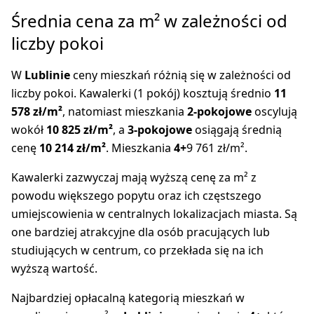
Średnia cena za m² w zależności od
liczby pokoi
W
Lublinie
ceny mieszkań różnią się w zależności od
liczby pokoi. Kawalerki (1 pokój) kosztują średnio
11
578 zł/m²
, natomiast mieszkania
2-pokojowe
oscylują
wokół
10 825 zł/m²
, a
3-pokojowe
osiągają średnią
cenę
10 214 zł/m²
. Mieszkania
4+
9 761 zł/m².
Kawalerki zazwyczaj mają wyższą cenę za m² z
powodu większego popytu oraz ich częstszego
umiejscowienia w centralnych lokalizacjach miasta. Są
one bardziej atrakcyjne dla osób pracujących lub
studiujących w centrum, co przekłada się na ich
wyższą wartość.
Najbardziej opłacalną kategorią mieszkań w